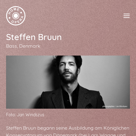
Steffen Bruun
Bass
Denmark
Foto: Jan Windszus
Steffen Bruun begann seine Ausbildung am Königlichen
Konservatorium von Dänemark (bei Lars Waage und